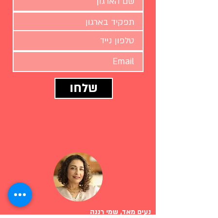
שלחו
נעים מאד, שמי רננה