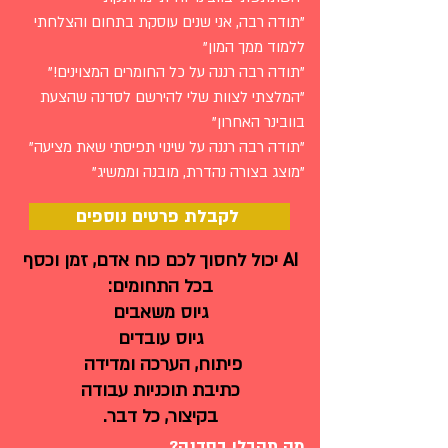
"תודה רבה, אני שנים עוסקת בתחום והצלחתי
ללמוד ממך המון"
"תודה רבה רננה על כל החומרים המצוינים!"
"המלצתי לצוות שלי להירשם לסדנה שהצעת
בוובינר האחרון"
"תודה רבה רננה על שינוי תפיסתי שאת מציעה"
"מוצג בצורה נהדרת, מובנה וממשיג"
לקבלת פרטים נוספים
AI יכול לחסוך לכם כוח אדם, זמן וכסף
בכל התחומים:
גיוס משאבים
גיוס עובדים
פיתוח, הערכה ומדידה
כתיבת תוכניות עבודה
בקיצור, כל דבר.
מה תקבלו בסדנה?