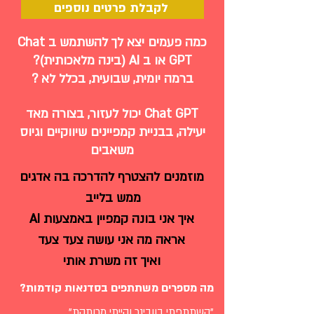
לקבלת פרטים נוספים
כמה פעמים יצא לך להשתמש ב Chat
GPT או ב AI (בינה מלאכותית)?
ברמה יומית, שבועית, בכלל לא ?
Chat GPT יכול לעזור, בצורה מאד
יעילה, בבניית קמפיינים שיווקיים וגיוס
משאבים
מוזמנים להצטרף להדרכה בה אדגים
ממש בלייב
איך אני בונה קמפיין באמצעות AI
אראה מה אני עושה צעד צעד
ואיך זה משרת אותי
מה מספרים משתתפים בסדנאות קודמות?
"השתתפתי בוובינר והייתי מרותקת"