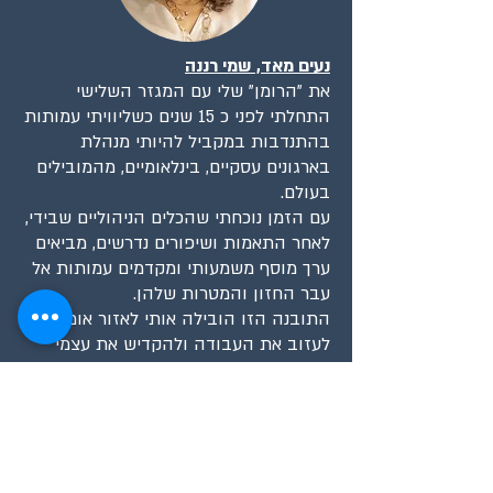
נעים מאד, שמי רננה
את "הרומן" שלי עם המגזר השלישי
התחלתי לפני כ 15 שנים כשליוויתי עמותות
בהתנדבות במקביל להיותי מנהלת
בארגונים עסקיים, בינלאומיים, מהמובילים
בעולם.
עם הזמן נוכחתי שהכלים הניהוליים שבידי,
לאחר התאמות ושיפורים נדרשים, מביאים
ערך מוסף משמעותי ומקדמים עמותות אל
עבר החזון והמטרות שלהן.
התובנה הזו הובילה אותי לאזור אומץ,
לעזוב את העבודה ולהקדיש את עצמי
לפיתוח מתודולוגיות שעוזרות לעמותות
לעשות קפיצת מדרגה משמעותית.
בשנים האחרונות הזמן שלי מושקע בעיקר
בעזרה לארגונים ללא מטרות רווח להגיע
להישגים טובים יותר ולממש את החזון