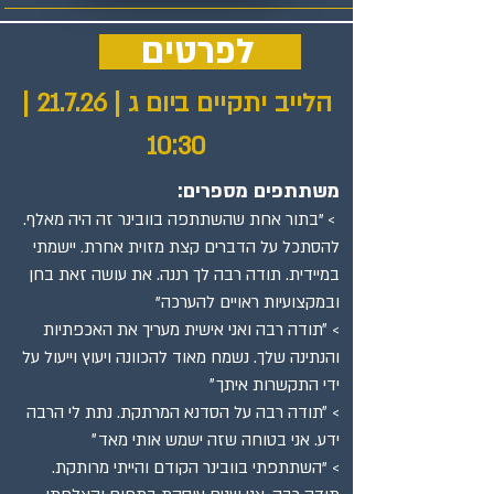
לפרטים
הלייב יתקיים ביום ג | 21.7.26 |
10:30
משתתפים מספרים:
> "בתור אחת שהשתתפה בוובינר זה היה מאלף.
להסתכל על הדברים קצת מזוית אחרת. יישמתי
במיידית. תודה רבה לך רננה. את עושה זאת בחן
ובמקצועיות ראויים להערכה"
> ״תודה רבה ואני אישית מעריך את האכפתיות
והנתינה שלך. נשמח מאוד להכוונה ויעוץ וייעול על
ידי התקשרות איתך״
> ״תודה רבה על הסדנא המרתקת. נתת לי הרבה
ידע. אני בטוחה שזה ישמש אותי מאד״
> "השתתפתי בוובינר הקודם והייתי מרותקת.