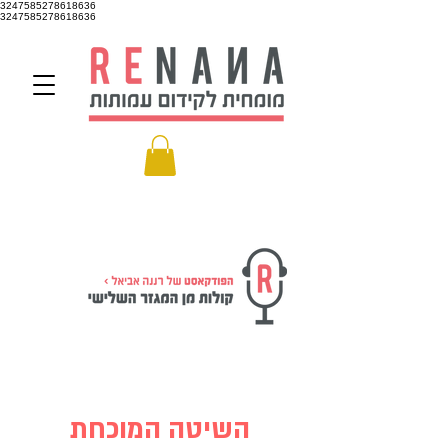
3247585278618636
3247585278618636
השיטה המוכחת