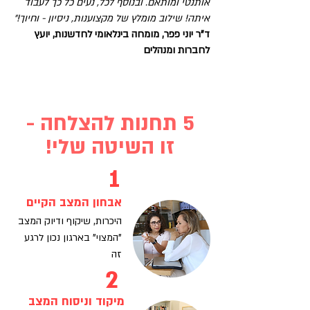
אותנטי ומותאם. ובנוסף לכל, נעים כל כך לעבוד
איתה! שילוב מומלץ של מקצוענות, ניסיון - וחיוך!״
ד"ר יוני פפר, מומחה בינלאומי לחדשנות, יועץ
לחברות ומנהלים
צרו קשר וקבלו ייעוץ מקצועי
ללא עלות!
5 תחנות להצלחה -
זו השיטה שלי!
1
אבחון המצב הקיים
היכרות, שיקוף ודיוק המצב
"המצוי" בארגון נכון לרגע
זה
2
מיקוד וניסוח המצב